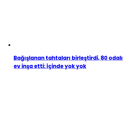
Bağışlanan tahtaları birleştirdi, 80 odalı
ev inşa etti: İçinde yok yok