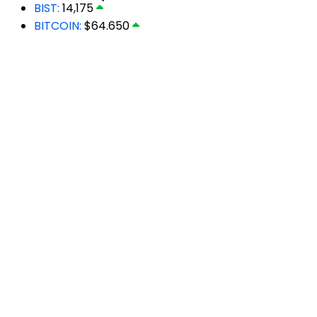
BIST:
14,175
BITCOIN:
$64.650