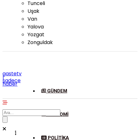
Tunceli
Uşak
Van
Yalova
Yozgat
Zonguldak
gastetv
|
sadece
haber
GÜNDEM
EKONOMI
POLITIKA