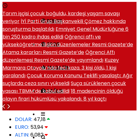
Tarım işçisi çocuk boğuldu, kardeşi yaşam savaşı
veriyor
İYİ Parti Grup Başkanvekili Çömez hakkında
DÜNYA
soruşturma başlatıldı
Emniyet Genel Müdürlüğüne 6
bin 250 kadro ihdas edildi
Öğrenci affı ve
yükseköğretime ilişkin düzenlemeler Resmi Gazete’de
SPOR
Atama kararları Resmi Gazete’de
Öğrenci Affı
düzenlemesi Resmi Gazete’de yayımlandı
Kuzey
Marmara Otoyolu’nda feci kaza. 3 kişi öldü, 1 kişi
MAGAZIN
yaralandı
Çocuk Koruma Kanunu Teklifi yasalaştı: Ağır
suçlarda ceza sınırı yükseldi
Suça sürüklenen çocuk
yasası TBMM’de kabul edildi
18 madencinin öldüğü
SAĞLIK
olayın firari hükümlüsü yakalandı. 8 yıl kaçtı
DOLAR:
47,18
EURO:
53,94
ALTIN:
6,082