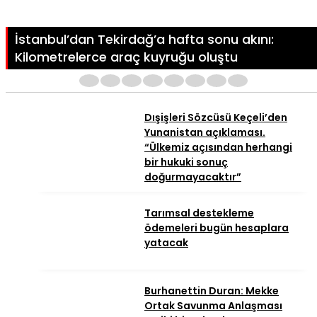
İstanbul’dan Tekirdağ’a hafta sonu akını:
Kilometrelerce araç kuyruğu oluştu
1
2
3
4
5
6
7
8
Dışişleri Sözcüsü Keçeli’den
Yunanistan açıklaması.
“Ülkemiz açısından herhangi
bir hukuki sonuç
doğurmayacaktır”
Tarımsal destekleme
ödemeleri bugün hesaplara
yatacak
Burhanettin Duran: Mekke
Ortak Savunma Anlaşması