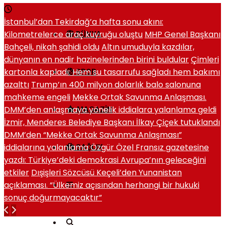
İstanbul’dan Tekirdağ’a hafta sonu akını:
Kilometrelerce araç kuyruğu oluştu
MHP Genel Başkanı
DÜNYA
Bahçeli, nikah şahidi oldu
Altın umuduyla kazdılar,
dünyanın en nadir hazinelerinden birini buldular
Çimleri
kartonla kapladı: Hem su tasarrufu sağladı hem bakımı
SPOR
azalttı
Trump’ın 400 milyon dolarlık balo salonuna
mahkeme engeli
Mekke Ortak Savunma Anlaşması.
DMM’den anlaşmaya yönelik iddialara yalanlama geldi
MAGAZIN
İzmir, Menderes Belediye Başkanı İlkay Çiçek tutuklandı
DMM’den “Mekke Ortak Savunma Anlaşması”
iddialarına yalanlama
Özgür Özel Fransız gazetesine
SAĞLIK
yazdı: Türkiye’deki demokrasi Avrupa’nın geleceğini
etkiler
Dışişleri Sözcüsü Keçeli’den Yunanistan
açıklaması. “Ülkemiz açısından herhangi bir hukuki
sonuç doğurmayacaktır”