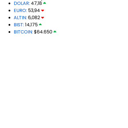
DOLAR:
47,18
EURO:
53,94
ALTIN:
6,082
BIST:
14,175
BITCOIN:
$64.650