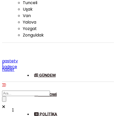
Tunceli
Uşak
Van
Yalova
Yozgat
Zonguldak
gastetv
|
sadece
haber
GÜNDEM
EKONOMI
POLITIKA