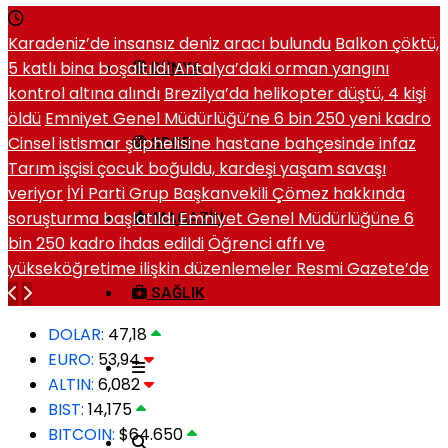
Karadeniz’de insansız deniz aracı bulundu
Balkon çöktü,
5 katlı bina boşaltıldı
Antalya’daki orman yangını
DÜNYA
kontrol altına alındı
Brezilya’da helikopter düştü, 4 kişi
öldü
Emniyet Genel Müdürlüğü’ne 6 bin 250 yeni kadro
Cinsel istismar şüphelisine hastane bahçesinde infaz
SPOR
Tarım işçisi çocuk boğuldu, kardeşi yaşam savaşı
veriyor
İYİ Parti Grup Başkanvekili Çömez hakkında
soruşturma başlatıldı
Emniyet Genel Müdürlüğüne 6
MAGAZIN
bin 250 kadro ihdas edildi
Öğrenci affı ve
yükseköğretime ilişkin düzenlemeler Resmi Gazete’de
SAĞLIK
DOLAR:
47,18
EURO:
53,94
ALTIN:
6,082
BIST:
14,175
BITCOIN:
$64.650