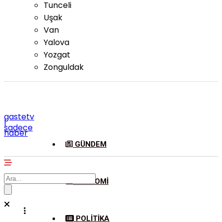
Tunceli
Uşak
Van
Yalova
Yozgat
Zonguldak
gastetv
|
sadece
haber
GÜNDEM
EKONOMI
POLITIKA