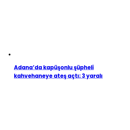
Adana’da kapüşonlu şüpheli
kahvehaneye ateş açtı: 3 yaralı