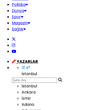
Politika
Dünya
Spor
Magazin
Sağlık
YAZARLAR
31.4
°
İstanbul
İstanbul
Ankara
İzmir
Adana