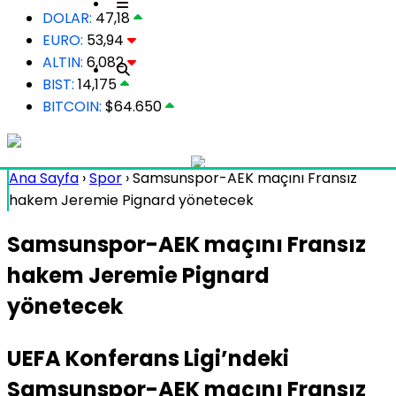
DOLAR:
47,18
EURO:
53,94
ALTIN:
6,082
BIST:
14,175
BITCOIN:
$64.650
Ana Sayfa
›
Spor
›
Samsunspor-AEK maçını Fransız
hakem Jeremie Pignard yönetecek
Samsunspor-AEK maçını Fransız
hakem Jeremie Pignard
yönetecek
UEFA Konferans Ligi’ndeki
Samsunspor-AEK maçını Fransız