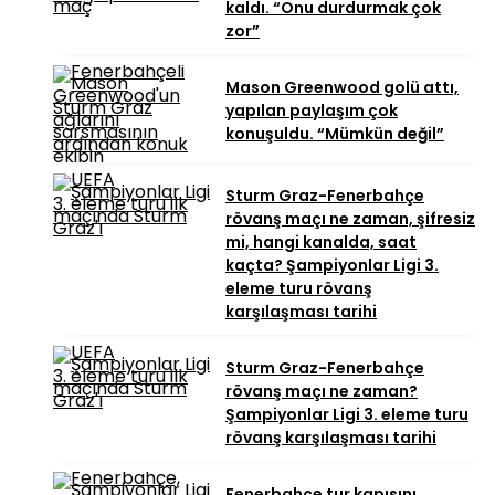
kaldı. “Onu durdurmak çok
zor”
Mason Greenwood golü attı,
yapılan paylaşım çok
konuşuldu. “Mümkün değil”
Sturm Graz-Fenerbahçe
rövanş maçı ne zaman, şifresiz
mi, hangi kanalda, saat
kaçta? Şampiyonlar Ligi 3.
eleme turu rövanş
karşılaşması tarihi
Sturm Graz-Fenerbahçe
rövanş maçı ne zaman?
Şampiyonlar Ligi 3. eleme turu
rövanş karşılaşması tarihi
Fenerbahçe tur kapısını