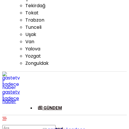
Tekirdağ
Tokat
Trabzon
Tunceli
Uşak
Van
Yalova
Yozgat
Zonguldak
gastetv
|
sadece
haber
GÜNDEM