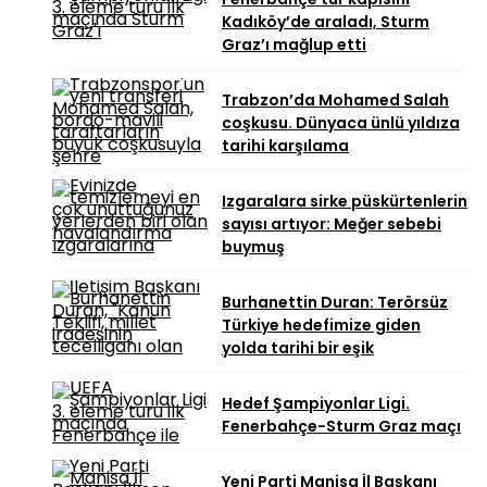
Kadıköy’de araladı, Sturm
Graz’ı mağlup etti
Trabzon’da Mohamed Salah
coşkusu. Dünyaca ünlü yıldıza
tarihi karşılama
Izgaralara sirke püskürtenlerin
sayısı artıyor: Meğer sebebi
buymuş
Burhanettin Duran: Terörsüz
Türkiye hedefimize giden
yolda tarihi bir eşik
Hedef Şampiyonlar Ligi.
Fenerbahçe-Sturm Graz maçı
Yeni Parti Manisa İl Başkanı