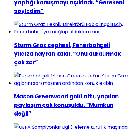
yaptığı konuşmayı açıkladı. “Gerekeni
söyledim”
Sturm Graz cephesi, Fenerbahçeli
yıldıza hayran kaldı. “Onu durdurmak
çok zor”
Mason Greenwood golü attı, yapılan
paylaşım çok konuşuldu. “Mümkün
değil”