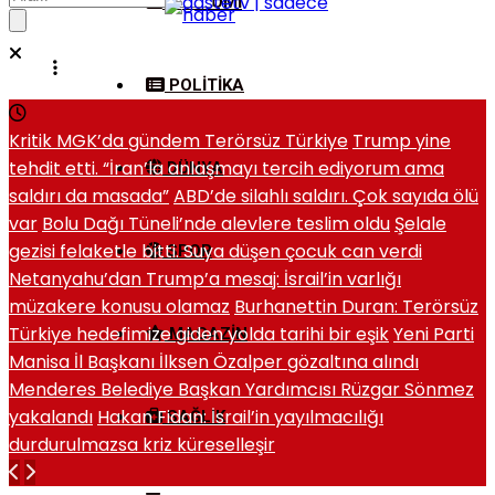
EKONOMI
POLITIKA
Kritik MGK’da gündem Terörsüz Türkiye
Trump yine
tehdit etti. “İran’la anlaşmayı tercih ediyorum ama
DÜNYA
saldırı da masada”
ABD’de silahlı saldırı. Çok sayıda ölü
var
Bolu Dağı Tüneli’nde alevlere teslim oldu
Şelale
gezisi felaketle bitti. Suya düşen çocuk can verdi
SPOR
Netanyahu’dan Trump’a mesaj: İsrail’in varlığı
müzakere konusu olamaz
Burhanettin Duran: Terörsüz
Türkiye hedefimize giden yolda tarihi bir eşik
Yeni Parti
MAGAZIN
Manisa İl Başkanı İlksen Özalper gözaltına alındı
Menderes Belediye Başkan Yardımcısı Rüzgar Sönmez
yakalandı
Hakan Fidan: İsrail’in yayılmacılığı
SAĞLIK
durdurulmazsa kriz küreselleşir