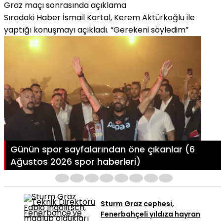
Sıradaki Haber
İsmail Kartal, Kerem Aktürkoğlu ile
yaptığı konuşmayı açıkladı. “Gerekeni söyledim”
Günün spor sayfalarından öne çıkanlar (6
Ağustos 2026 spor haberleri)
1
2
3
4
5
6
7
8
Sturm Graz cephesi,
Fenerbahçeli yıldıza hayran