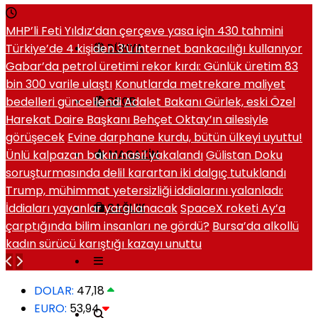
MHP’li Feti Yıldız’dan çerçeve yasa için 430 tahmini
Türkiye’de 4 kişiden 3’ü internet bankacılığı kullanıyor
DÜNYA
Gabar’da petrol üretimi rekor kırdı: Günlük üretim 83
bin 300 varile ulaştı
Konutlarda metrekare maliyet
bedelleri güncellendi
Adalet Bakanı Gürlek, eski Özel
SPOR
Harekat Daire Başkanı Behçet Oktay’ın ailesiyle
görüşecek
Evine darphane kurdu, bütün ülkeyi uyuttu!
Ünlü kalpazan bakın nasıl yakalandı
Gülistan Doku
MAGAZIN
soruşturmasında delil karartan iki dalgıç tutuklandı
Trump, mühimmat yetersizliği iddialarını yalanladı:
İddiaları yayanlar yargılanacak
SpaceX roketi Ay’a
SAĞLIK
çarptığında bilim insanları ne gördü?
Bursa’da alkollü
kadın sürücü karıştığı kazayı unuttu
DOLAR:
47,18
EURO:
53,94