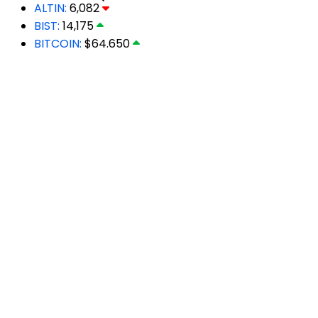
ALTIN:
6,082
BIST:
14,175
BITCOIN:
$64.650