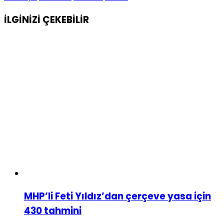
İLGİNİZİ
ÇEKEBİLİR
MHP’li Feti Yıldız’dan çerçeve yasa için
430 tahmini