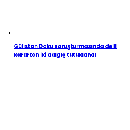
Gülistan Doku soruşturmasında delil
karartan iki dalgıç tutuklandı