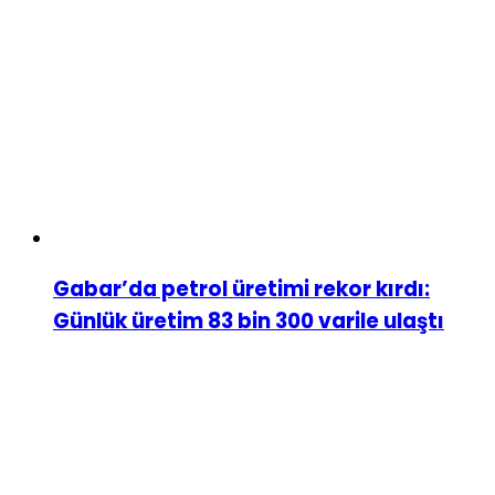
Gabar’da petrol üretimi rekor kırdı:
Günlük üretim 83 bin 300 varile ulaştı