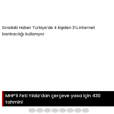
Sıradaki Haber
Türkiye’de 4 kişiden 3’ü internet
bankacılığı kullanıyor
MHP’li Feti Yıldız’dan çerçeve yasa için 430
tahmini
1
2
3
4
5
6
7
8