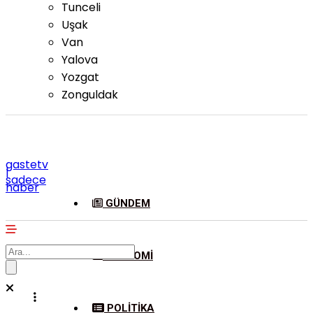
Tunceli
Uşak
Van
Yalova
Yozgat
Zonguldak
gastetv
|
sadece
haber
GÜNDEM
EKONOMI
POLITIKA