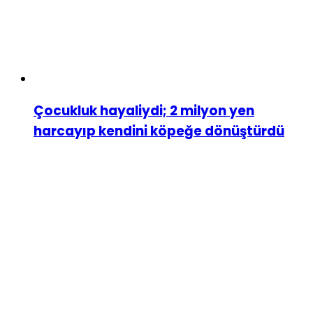
Çocukluk hayaliydi; 2 milyon yen
harcayıp kendini köpeğe dönüştürdü