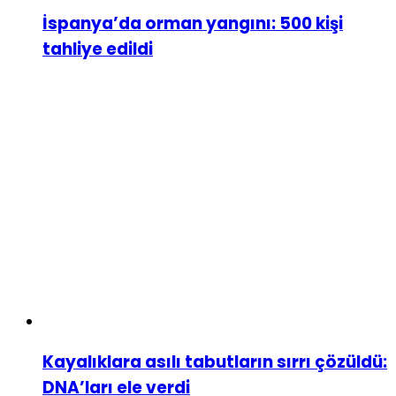
İspanya’da orman yangını: 500 kişi
tahliye edildi
Kayalıklara asılı tabutların sırrı çözüldü:
DNA’ları ele verdi