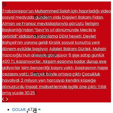
Trabzonspor’un Muhammed Salah için hazırladığı video
sosyal medyada gündem oldu
Dışişleri Bakanı Fidan,
DÜNYA
Alman ve Fransız mevkidaşlarıyla görüştü
İletişim
Başkanlığı’ndan “Sevr’in yıl dönümünde Meclis’e
getirildi” iddiasına yalanlama
DEM heyeti, Devlet
SPOR
Bahçeli’nin yanına geldi
Kiralık sosyal konutta yeni
dönem eylülde başlıyor
Adalet Bakanı Gürlek, Muhsin
Yazıcıoğlu’nun ailesiyle görüşüyor
6 şişe satıp günlük
MAGAZIN
400 TL kazanıyorlar. Akşam ezanına kadar durup eve
gidiyorlar
İsim benzerliği başını yaktı, başkasının hapis
cezasını yattı. Gerçek böyle ortaya çıktı
Çocukluk
SAĞLIK
hayaliydi; 2 milyon yen harcayıp kendini köpeğe
dönüştürdü
İnşaat maliyetlerinde işçilik öne çıktı: Yıllık
artış yüzde 30,25
DOLAR:
47,18