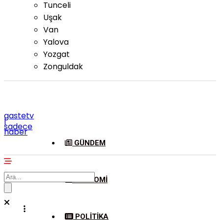
Tunceli
Uşak
Van
Yalova
Yozgat
Zonguldak
gastetv
|
sadece
haber
GÜNDEM
EKONOMI
POLITIKA