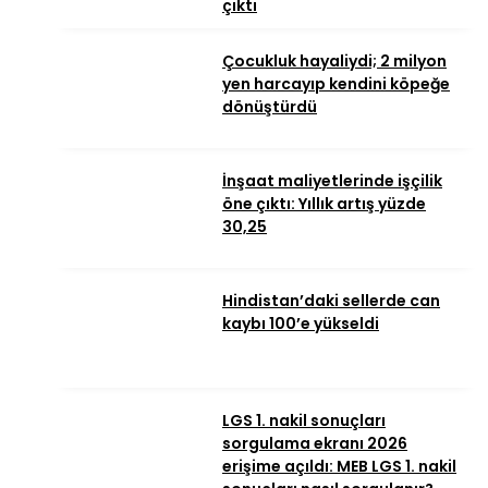
çıktı
Çocukluk hayaliydi; 2 milyon
yen harcayıp kendini köpeğe
dönüştürdü
İnşaat maliyetlerinde işçilik
öne çıktı: Yıllık artış yüzde
30,25
Hindistan’daki sellerde can
kaybı 100’e yükseldi
LGS 1. nakil sonuçları
sorgulama ekranı 2026
erişime açıldı: MEB LGS 1. nakil