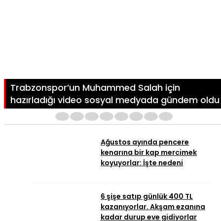
Trabzonspor’un Muhammed Salah için
hazırladığı video sosyal medyada gündem oldu
1
2
3
4
5
6
7
8
Ağustos ayında pencere
kenarına bir kap mercimek
koyuyorlar: İşte nedeni
6 şişe satıp günlük 400 TL
kazanıyorlar. Akşam ezanına
kadar durup eve gidiyorlar