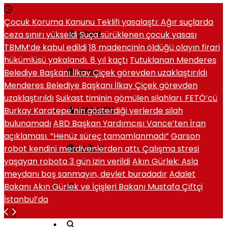
Çocuk Koruma Kanunu Teklifi yasalaştı: Ağır suçlarda
ceza sınırı yükseldi
Suça sürüklenen çocuk yasası
DÜNYA
TBMM’de kabul edildi
18 madencinin öldüğü olayın firari
hükümlüsü yakalandı. 8 yıl kaçtı
Tutuklanan Menderes
Belediye Başkanı İlkay Çiçek görevden uzaklaştırıldı
SPOR
Menderes Belediye Başkanı İlkay Çiçek görevden
uzaklaştırıldı
Suikast timinin gömülen silahları. FETÖ’cü
Burkay Karatepe’nin gösterdiği yerlerde silah
MAGAZIN
bulunamadı
ABD Başkan Yardımcısı Vance’ten İran
açıklaması. “Henüz süreç tamamlanmadı”
Garson
robot kendini merdivenlerden attı. Çalışma stresi
SAĞLIK
yaşayan robota 3 gün izin verildi
Akın Gürlek: Asla
meydanı boş sanmayın, devlet buradadır
Adalet
Bakanı Akın Gürlek ve İçişleri Bakanı Mustafa Çiftçi
İstanbul’da