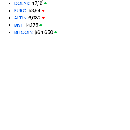
DOLAR:
47,18
EURO:
53,94
ALTIN:
6,082
BIST:
14,175
BITCOIN:
$64.650