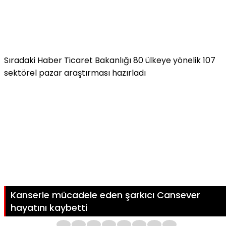
Sıradaki Haber
Ticaret Bakanlığı 80 ülkeye yönelik 107
sektörel pazar araştırması hazırladı
Kanserle mücadele eden şarkıcı Cansever
hayatını kaybetti
1
2
3
4
5
6
7
8