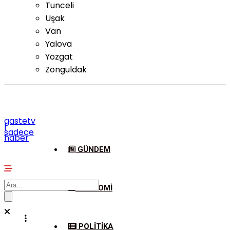
Tunceli
Uşak
Van
Yalova
Yozgat
Zonguldak
gastetv
|
sadece
haber
GÜNDEM
EKONOMI
POLITIKA