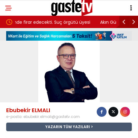
kti. Suç örgütü üyesi
Akın Gürlek duyurdu: Orman yangınların
kalandı
tutuklama
Ebubekir ELMALI
e-posta:
ebubekir.elmali@gastetv.com
YAZARIN TÜM YAZILARI