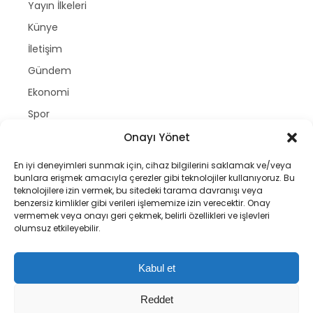
Yayın İlkeleri
Künye
İletişim
Gündem
Ekonomi
Spor
Politika
Onayı Yönet
Magazin
En iyi deneyimleri sunmak için, cihaz bilgilerini saklamak ve/veya
Dünya
bunlara erişmek amacıyla çerezler gibi teknolojiler kullanıyoruz. Bu
teknolojilere izin vermek, bu sitedeki tarama davranışı veya
Yazarlar
benzersiz kimlikler gibi verileri işlememize izin verecektir. Onay
vermemek veya onayı geri çekmek, belirli özellikleri ve işlevleri
Nöbetçi Eczaneler
olumsuz etkileyebilir.
Namaz Vakitleri
Hava Durumu
Kabul et
Puan Durumları
Reddet