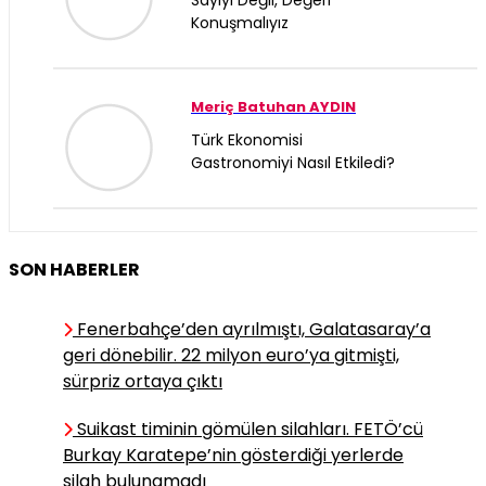
Sayıyı Değil, Değeri
Konuşmalıyız
Meriç Batuhan AYDIN
Türk Ekonomisi
Gastronomiyi Nasıl Etkiledi?
KAAN YILDIZ
SON HABERLER
İran’da Piyadenin Uzun
Yürüyüşü
Fenerbahçe’den ayrılmıştı, Galatasaray’a
geri dönebilir. 22 milyon euro’ya gitmişti,
sürpriz ortaya çıktı
Nihat BİNGÖL
Restoranlarda “Kalan
Suikast timinin gömülen silahları. FETÖ’cü
Yemekler ve Gıda İsrafı”
Burkay Karatepe’nin gösterdiği yerlerde
silah bulunamadı