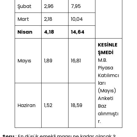
Şubat
2,96
7,95
Mart
2,18
10,04
Nisan
4,18
14,64
KESİNLE
ŞMEDİ
M.B.
Mayıs
1,89
16,81
Piyasa
Katılımcı
ları
(Mayıs)
Anketi
Haziran
1,52
18,59
Baz
alınmıştı
r.
Soru
: En düşük emekli maaşı ne kadar olacak ?