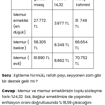
maaş
14,32
tahmini
Memur
emeklisi
27.772
31. 749
3.977 TL
(en
TL
TL
düşük)
Memur (
58.305
66.654
8.349 TL
bekar)
TL
TL
Memur (
61.890 TL
70.752
8.862 TL
evli)
TL
Soru
: Eşitleme formülü, refah payı, seyyanen zam gibi
bir destek gelir mi ?
Cevap
: Memur ve memur emeklimizin toplu sözleşme
farkı %14,32 Ssk, Bağkur emeklimize de yaşanılan
enflasyon oranı doğrultusunda % 18,59 çıkacağını