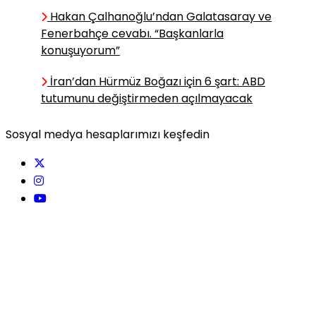
Röportaj Kayboldu, Capsler
Hakan Çalhanoğlu’ndan Galatasaray ve
Kazandı
Fenerbahçe cevabı. “Başkanlarla
konuşuyorum”
Emin YILMAZ
İran’dan Hürmüz Boğazı için 6 şart: ABD
En düşük emekli maaşı yasal
tutumunu değiştirmeden açılmayacak
düzenlemeyle 23 bin olacak
Sosyal medya hesaplarımızı keşfedin
Cantürk CANER
Türkiye–Birleşik Krallık
Stratejik Ortaklığı: Post-
Brexit Avrupa’sında Yeni
Güvenlik Ekseni mi, İşlevsel
Pragmatizm mi?
Elif Dereli ÖZBEK