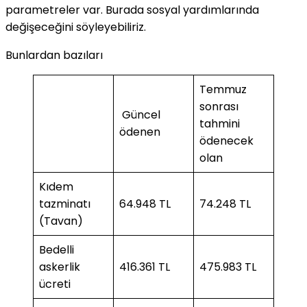
parametreler var. Burada sosyal yardımlarında
değişeceğini söyleyebiliriz.
Bunlardan bazıları
Temmuz
sonrası
Güncel
tahmini
ödenen
ödenecek
olan
Kıdem
tazminatı
64.948 TL
74.248 TL
(Tavan)
Bedelli
askerlik
416.361 TL
475.983 TL
ücreti