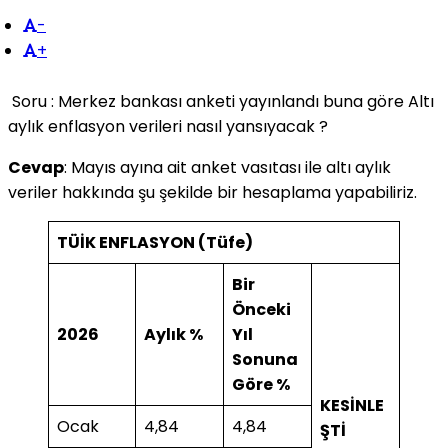
-
+
Soru : Merkez bankası anketi yayınlandı buna göre Altı
aylık enflasyon verileri nasıl yansıyacak ?
Cevap
: Mayıs ayına ait anket vasıtası ile altı aylık
veriler hakkında şu şekilde bir hesaplama yapabiliriz.
TÜİK ENFLASYON (Tüfe)
Bir
Önceki
2026
Aylık %
Yıl
Sonuna
Göre %
KESİNLE
Ocak
4,84
4,84
ŞTİ