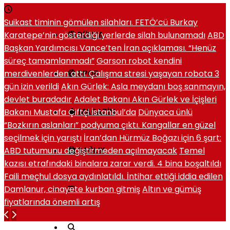
Suikast timinin gömülen silahları. FETÖ’cü Burkay
Karatepe’nin gösterdiği yerlerde silah bulunamadı
ABD
DÜNYA
Başkan Yardımcısı Vance’ten İran açıklaması. “Henüz
süreç tamamlanmadı”
Garson robot kendini
merdivenlerden attı. Çalışma stresi yaşayan robota 3
SPOR
gün izin verildi
Akın Gürlek: Asla meydanı boş sanmayın,
devlet buradadır
Adalet Bakanı Akın Gürlek ve İçişleri
Bakanı Mustafa Çiftçi İstanbul’da
Dünyaca ünlü
MAGAZIN
“Bozkırın aslanları” podyuma çıktı. Kangallar en güzel
seçilmek için yarıştı
İran’dan Hürmüz Boğazı için 6 şart:
ABD tutumunu değiştirmeden açılmayacak
Temel
SAĞLIK
kazısı etrafındaki binalara zarar verdi. 4 bina boşaltıldı
Faili meçhul dosya aydınlatıldı. İntihar ettiği iddia edilen
Damlanur, cinayete kurban gitmiş
Altın ve gümüş
fiyatlarında önemli artış