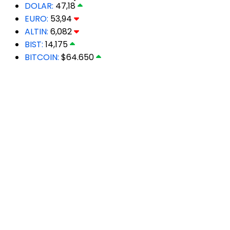
DOLAR:
47,18
EURO:
53,94
ALTIN:
6,082
BIST:
14,175
BITCOIN:
$64.650