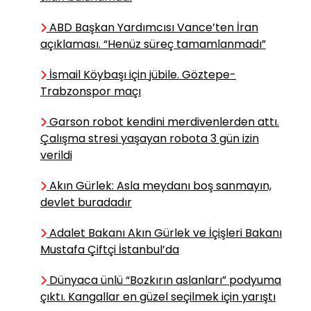
ABD Başkan Yardımcısı Vance’ten İran
Ebubekir ELMALI
açıklaması. “Henüz süreç tamamlanmadı”
İsimlerini Biliyor
Muyuz?
İsmail Köybaşı için jübile. Göztepe-
Trabzonspor maçı
Zafer İŞERİ
Garson robot kendini merdivenlerden attı.
Sandık mı üstündür,
Çalışma stresi yaşayan robota 3 gün izin
mahkeme mi?
verildi
Akın Gürlek: Asla meydanı boş sanmayın,
devlet buradadır
Burak EVCİ
Terörsüz Türkiye
Adalet Bakanı Akın Gürlek ve İçişleri Bakanı
İdeali
Mustafa Çiftçi İstanbul’da
Dünyaca ünlü “Bozkırın aslanları” podyuma
Mehmet Arif ÖNALAN
çıktı. Kangallar en güzel seçilmek için yarıştı