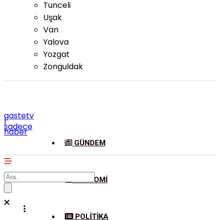
Tunceli
Uşak
Van
Yalova
Yozgat
Zonguldak
gastetv
|
sadece
haber
GÜNDEM
EKONOMI
POLITIKA