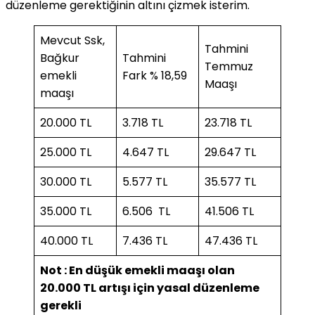
düzenleme gerektiğinin altını çizmek isterim.
Mevcut Ssk,
Tahmini
Bağkur
Tahmini
Temmuz
emekli
Fark % 18,59
Maaşı
maaşı
20.000 TL
3.718 TL
23.718 TL
25.000 TL
4.647 TL
29.647 TL
30.000 TL
5.577 TL
35.577 TL
35.000 TL
6.506 TL
41.506 TL
40.000 TL
7.436 TL
47.436 TL
Not : En düşük emekli maaşı olan
20.000 TL artışı için yasal düzenleme
gerekli