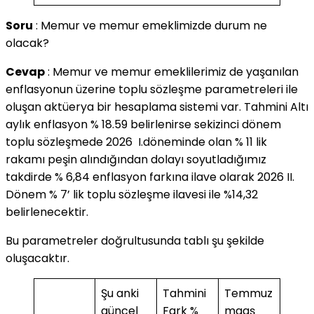
Soru
: Memur ve memur emeklimizde durum ne
olacak?
Cevap
: Memur ve memur emeklilerimiz de yaşanılan
enflasyonun üzerine toplu sözleşme parametreleri ile
oluşan aktüerya bir hesaplama sistemi var. Tahmini Altı
aylık enflasyon % 18.59 belirlenirse sekizinci dönem
toplu sözleşmede 2026 I.döneminde olan % 11 lik
rakamı peşin alındığından dolayı soyutladığımız
takdirde % 6,84 enflasyon farkına ilave olarak 2026 II.
Dönem % 7’ lik toplu sözleşme ilavesi ile %14,32
belirlenecektir.
Bu parametreler doğrultusunda tablı şu şekilde
oluşacaktır.
Şu anki
Tahmini
Temmuz
güncel
Fark %
maaş