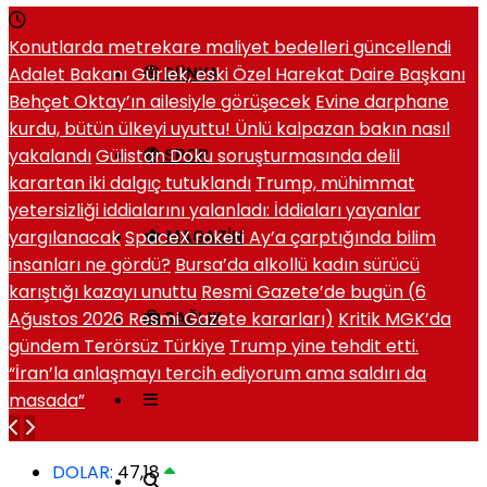
Konutlarda metrekare maliyet bedelleri güncellendi
Adalet Bakanı Gürlek, eski Özel Harekat Daire Başkanı
DÜNYA
Behçet Oktay’ın ailesiyle görüşecek
Evine darphane
kurdu, bütün ülkeyi uyuttu! Ünlü kalpazan bakın nasıl
yakalandı
Gülistan Doku soruşturmasında delil
SPOR
karartan iki dalgıç tutuklandı
Trump, mühimmat
yetersizliği iddialarını yalanladı: İddiaları yayanlar
yargılanacak
SpaceX roketi Ay’a çarptığında bilim
MAGAZIN
insanları ne gördü?
Bursa’da alkollü kadın sürücü
karıştığı kazayı unuttu
Resmi Gazete’de bugün (6
Ağustos 2026 Resmi Gazete kararları)
Kritik MGK’da
SAĞLIK
gündem Terörsüz Türkiye
Trump yine tehdit etti.
“İran’la anlaşmayı tercih ediyorum ama saldırı da
masada”
DOLAR:
47,18