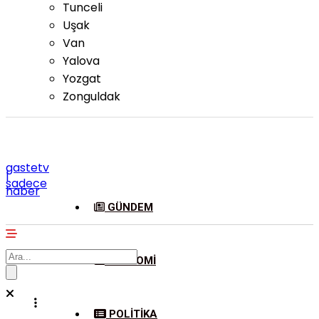
Tunceli
Uşak
Van
Yalova
Yozgat
Zonguldak
gastetv
|
sadece
haber
GÜNDEM
EKONOMI
POLITIKA