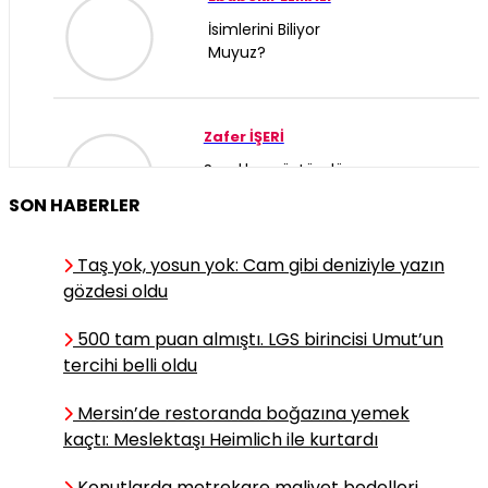
İsimlerini Biliyor
Muyuz?
Zafer İŞERİ
Sandık mı üstündür,
mahkeme mi?
SON HABERLER
Taş yok, yosun yok: Cam gibi deniziyle yazın
Burak EVCİ
gözdesi oldu
Terörsüz Türkiye
İdeali
500 tam puan almıştı. LGS birincisi Umut’un
tercihi belli oldu
Mersin’de restoranda boğazına yemek
Zeydan Aydın
kaçtı: Meslektaşı Heimlich ile kurtardı
Bir Makam Değil, Bir
Emanet
Konutlarda metrekare maliyet bedelleri