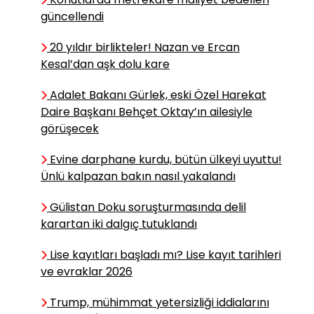
güncellendi
Mehmet Arif ÖNALAN
20 yıldır birlikteler! Nazan ve Ercan
Kesal’dan aşk dolu kare
Röportaj Kayboldu, Capsler
Kazandı
Adalet Bakanı Gürlek, eski Özel Harekat
Daire Başkanı Behçet Oktay’ın ailesiyle
görüşecek
Emin YILMAZ
En düşük emekli maaşı yasal
Evine darphane kurdu, bütün ülkeyi uyuttu!
düzenlemeyle 23 bin olacak
Ünlü kalpazan bakın nasıl yakalandı
Gülistan Doku soruşturmasında delil
karartan iki dalgıç tutuklandı
Cantürk CANER
Türkiye–Birleşik Krallık
Lise kayıtları başladı mı? Lise kayıt tarihleri
Stratejik Ortaklığı: Post-
ve evraklar 2026
Brexit Avrupa’sında Yeni
Güvenlik Ekseni mi, İşlevsel
Trump, mühimmat yetersizliği iddialarını
Pragmatizm mi?