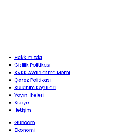
Serpil ÇINAR
Kirada Yeni Dönem: Ev
Sahipleri Mahkeme Yolunda
Hakkımızda
Lütfi SELÇUK
Gizlilik Politikası
Organik ve yerel ürünlerin
KVKK Aydınlatma Metni
mutfağıma etkisi
Çerez Politikası
Kullanım Koşulları
Yayın İlkeleri
Gökhan ÖZBEK
Künye
Zulmün Ortağı, Soykırımın
İletişim
Sessiz Ortakları: Siz
Müslüman Falan Değilsiniz!
Gündem
Ekonomi