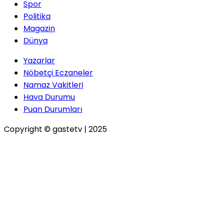
Spor
İbrahim GÜLLÜ
Politika
Magazin
Kiracıların Depozito Hakları
ve Enflasyon Karşısında
Dünya
Yaşanan Mağduriyetler
Yazarlar
Nöbetçi Eczaneler
Namaz Vakitleri
Oytun ES
Hava Durumu
Trump Rallisi Bitcoin’i Zirveye
Puan Durumları
Taşıdı: Altcoinler Ne Zaman
Uyanacak?
Copyright © gastetv | 2025
Mihriban UĞURLU
Bir Günle 20 Yıl: "Kademeli
Emeklilik" adaletin ta kendisi
olabilir mi?