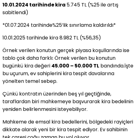
10.01.2024 tarihinde kira
5.745 TL (%25 ile artış
sabitlendi)
*01.07.2024 tarihinde%25’lik sınırlama kaldırıldı*
10.01.2025 tarihinde kira 8.982 TL (%56,35)
Örnek verilen konutun gerçek piyasa koşullarında ise
tablo çok daha farklı: Örnek verilen bu konutun
bugünkü kira değeri
45.000 – 50.000 TL
bandında.İşte
bu uçurum, ev sahiplerini kira tespit davalarına
yönelten temel sebep.
Çünkü kontratın üzerinden beş yıl geçtiğinde,
taraflardan biri mahkemeye başvurarak kira bedelinin
yeniden belirlenmesini isteyebiliyor.
Mahkeme de emsal kira bedellerini, bölgedeki rayiçleri
dikkate alarak yeni bir kira tespit ediyor. Ev sahibinin
tek çaresi çoğu zaman bu yol oluyor.