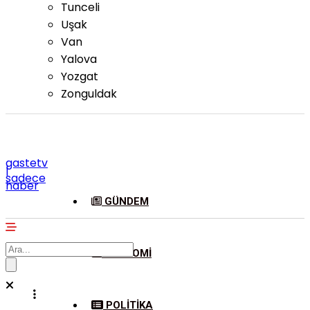
Tunceli
Uşak
Van
Yalova
Yozgat
Zonguldak
gastetv
|
sadece
haber
GÜNDEM
EKONOMI
POLITIKA