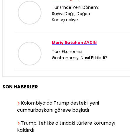
Turizmde Yeni Dönem:
Sayıyı Değil, Değeri
Konuşmalıyız
Meriç Batuhan AYDIN
Türk Ekonomisi
Gastronomiyi Nasıl Etkiledi?
KAAN YILDIZ
SON HABERLER
İran’da Piyadenin Uzun
Yürüyüşü
Kolombiya’da Trump destekli yeni
cumhurbaşkanı göreve başladı
Nihat BİNGÖL
Trump, tehlike altındaki türlere korumayı
Restoranlarda “Kalan
kaldırdı