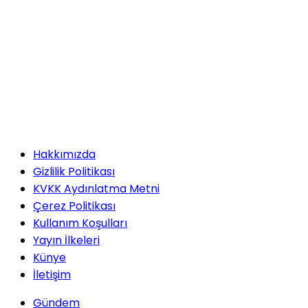
Elif Dereli ÖZBEK
2026 Kira Gelir Vergisi
Rehberi: Beyanname Nasıl
Verilir, Ne Kadar Vergi
Ödenir?
Reşat Şahin ÖZTÜRK
Hakkımızda
2025–2026 Döneminde
Türkiye Siyaseti ve
Gizlilik Politikası
Uluslararası Sistem
KVKK Aydınlatma Metni
Çerez Politikası
Kullanım Koşulları
Serhat DOĞAN
Yayın İlkeleri
Künye
Maduro'nun
Terliği
İletişim
Gündem