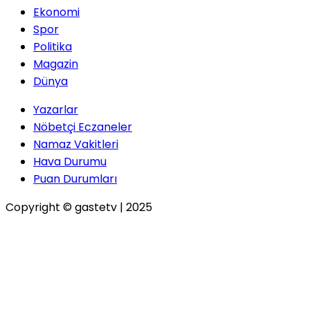
Ekonomi
Serpil ÇINAR
Spor
Kirada Yeni Dönem: Ev
Politika
Sahipleri Mahkeme Yolunda
Magazin
Dünya
Gökhan ÖZBEK
Yazarlar
Nöbetçi Eczaneler
Zulmün Ortağı, Soykırımın
Namaz Vakitleri
Sessiz Ortakları: Siz
Müslüman Falan Değilsiniz!
Hava Durumu
Puan Durumları
Copyright © gastetv | 2025
İbrahim GÜLLÜ
Kiracıların Depozito Hakları
ve Enflasyon Karşısında
Yaşanan Mağduriyetler