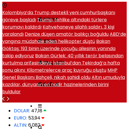
Kolombiya’da Trump destekli yeni cumhurbaşkanı
göreve başladı
Trump, tehlike altındaki türlere
DÜNYA
korumayı kaldırdı
Kahvehaneye silahlı saldırı. 3 kişi
yaralandı
Denize düşen amatör balıkçı boğuldu
ABD’de
yangına müdahale eden helikopter düştü
Bakan
SPOR
Göktaş: 193 binin üzerinde çocuğu ailesinin yanında
takip ediyoruz
Bakan Gürlek: 40 yıllık terör belasından
kurtulma arifesindeyiz
İstanbul’dan Tekirdağ’a hafta
MAGAZIN
sonu akını: Kilometrelerce araç kuyruğu oluştu
MHP
Genel Başkanı Bahçeli, nikah şahidi oldu
Altın umuduyla
kazdılar, dünyanın en nadir hazinelerinden birini
SAĞLIK
buldular
DOLAR:
47,18
EURO:
53,94
ALTIN:
6,082