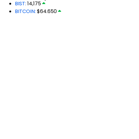
BIST:
14,175
BITCOIN:
$64.650