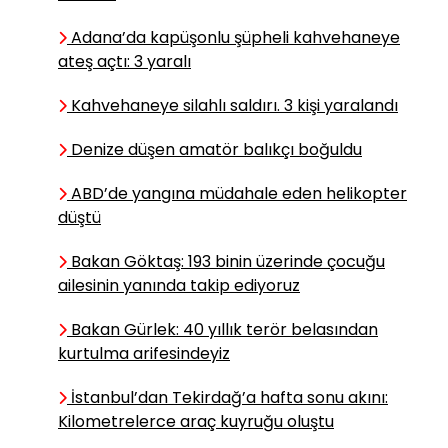
Yemekler ve Gıda İsrafı”
Adana’da kapüşonlu şüpheli kahvehaneye
ateş açtı: 3 yaralı
Ebubekir ELMALI
Kahvehaneye silahlı saldırı. 3 kişi yaralandı
İsimlerini Biliyor
Muyuz?
Denize düşen amatör balıkçı boğuldu
ABD’de yangına müdahale eden helikopter
Zafer İŞERİ
düştü
Sandık mı üstündür,
Bakan Göktaş: 193 binin üzerinde çocuğu
mahkeme mi?
ailesinin yanında takip ediyoruz
Bakan Gürlek: 40 yıllık terör belasından
Burak EVCİ
kurtulma arifesindeyiz
Terörsüz Türkiye
İdeali
İstanbul’dan Tekirdağ’a hafta sonu akını:
Kilometrelerce araç kuyruğu oluştu