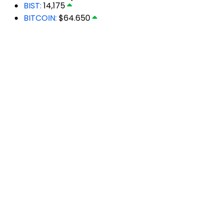
BIST:
14,175
BITCOIN:
$64.650