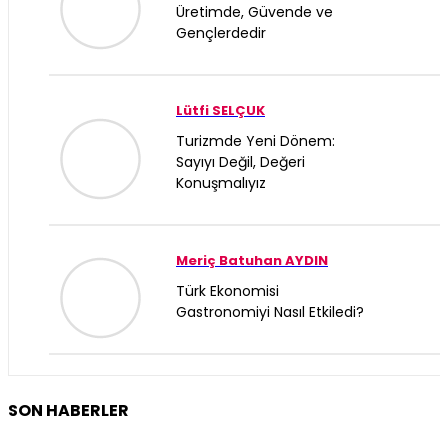
Üretimde, Güvende ve
Gençlerdedir
Lütfi SELÇUK
Turizmde Yeni Dönem:
Sayıyı Değil, Değeri
Konuşmalıyız
Meriç Batuhan AYDIN
Türk Ekonomisi
Gastronomiyi Nasıl Etkiledi?
KAAN YILDIZ
SON HABERLER
İran’da Piyadenin Uzun
Yürüyüşü