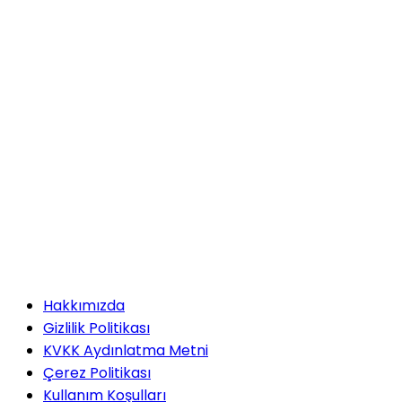
Stratejik Ortaklığı: Post-
Brexit Avrupa’sında Yeni
Güvenlik Ekseni mi, İşlevsel
Pragmatizm mi?
Elif Dereli ÖZBEK
2026 Kira Gelir Vergisi
Rehberi: Beyanname Nasıl
Verilir, Ne Kadar Vergi
Ödenir?
Reşat Şahin ÖZTÜRK
Hakkımızda
2025–2026 Döneminde
Türkiye Siyaseti ve
Gizlilik Politikası
Uluslararası Sistem
KVKK Aydınlatma Metni
Çerez Politikası
Kullanım Koşulları