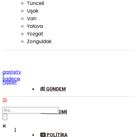
Tunceli
Uşak
Van
Yalova
Yozgat
Zonguldak
gastetv
|
sadece
haber
GÜNDEM
EKONOMI
POLITIKA