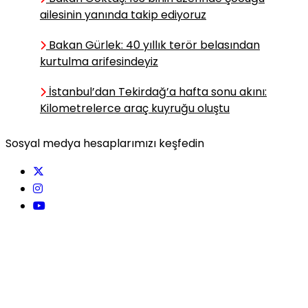
Burak EVCİ
ailesinin yanında takip ediyoruz
Terörsüz Türkiye
İdeali
Bakan Gürlek: 40 yıllık terör belasından
kurtulma arifesindeyiz
İstanbul’dan Tekirdağ’a hafta sonu akını:
Mehmet Arif ÖNALAN
Kilometrelerce araç kuyruğu oluştu
Röportaj Kayboldu, Capsler
Kazandı
Sosyal medya hesaplarımızı keşfedin
Emin YILMAZ
En düşük emekli maaşı yasal
düzenlemeyle 23 bin olacak
Cantürk CANER
Türkiye–Birleşik Krallık