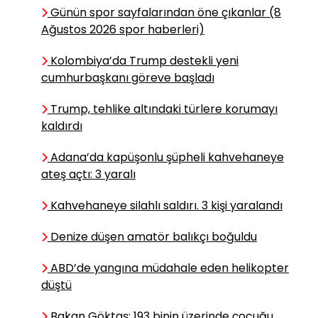
Günün spor sayfalarından öne çıkanlar (8
Ağustos 2026 spor haberleri)
Nihat BİNGÖL
Kolombiya’da Trump destekli yeni
Restoranlarda “Kalan
cumhurbaşkanı göreve başladı
Yemekler ve Gıda İsrafı”
Trump, tehlike altındaki türlere korumayı
kaldırdı
Ebubekir ELMALI
Adana’da kapüşonlu şüpheli kahvehaneye
İsimlerini Biliyor
ateş açtı: 3 yaralı
Muyuz?
Kahvehaneye silahlı saldırı. 3 kişi yaralandı
Zafer İŞERİ
Denize düşen amatör balıkçı boğuldu
Sandık mı üstündür,
ABD’de yangına müdahale eden helikopter
mahkeme mi?
düştü
Bakan Göktaş: 193 binin üzerinde çocuğu