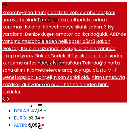
Kolombiya’da Trump destekli yeni cumhurbaşkanı
göreve başladı
Trump, tehlike altındaki türlere
DÜNYA
korumayı kaldırdı
Kahvehaneye silahlı saldırı. 3 kişi
yaralandı
Denize düşen amatör balıkçı boğuldu
ABD’de
yangına müdahale eden helikopter düştü
Bakan
SPOR
Göktaş: 193 binin üzerinde çocuğu ailesinin yanında
takip ediyoruz
Bakan Gürlek: 40 yıllık terör belasından
kurtulma arifesindeyiz
İstanbul’dan Tekirdağ’a hafta
MAGAZIN
sonu akını: Kilometrelerce araç kuyruğu oluştu
MHP
Genel Başkanı Bahçeli, nikah şahidi oldu
Altın umuduyla
kazdılar, dünyanın en nadir hazinelerinden birini
SAĞLIK
buldular
DOLAR:
47,18
EURO:
53,94
ALTIN:
6,082