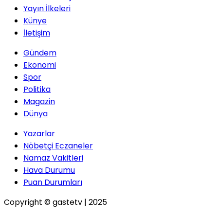
Serhat DOĞAN
Yayın İlkeleri
Künye
Maduro'nun
Terliği
İletişim
Gündem
Ekonomi
Serpil ÇINAR
Spor
Kirada Yeni Dönem: Ev
Politika
Sahipleri Mahkeme Yolunda
Magazin
Dünya
Gökhan ÖZBEK
Yazarlar
Nöbetçi Eczaneler
Zulmün Ortağı, Soykırımın
Namaz Vakitleri
Sessiz Ortakları: Siz
Müslüman Falan Değilsiniz!
Hava Durumu
Puan Durumları
Copyright © gastetv | 2025
İbrahim GÜLLÜ