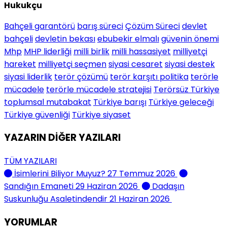
Hukukçu
Bahçeli garantörü
barış süreci
Çözüm Süreci
devlet
bahçeli
devletin bekası
ebubekir elmalı
güvenin önemi
Mhp
MHP liderliği
milli birlik
milli hassasiyet
milliyetçi
hareket
milliyetçi seçmen
siyasi cesaret
siyasi destek
siyasi liderlik
terör çözümü
terör karşıtı politika
terörle
mücadele
terörle mücadele stratejisi
Terörsüz Türkiye
toplumsal mutabakat
Türkiye barışı
Türkiye geleceği
Türkiye güvenliği
Türkiye siyaset
YAZARIN DİĞER YAZILARI
TÜM YAZILARI
İsimlerini Biliyor Muyuz?
27 Temmuz 2026
Sandığın Emaneti
29 Haziran 2026
Dadaşın
Suskunluğu Asaletindendir
21 Haziran 2026
YORUMLAR