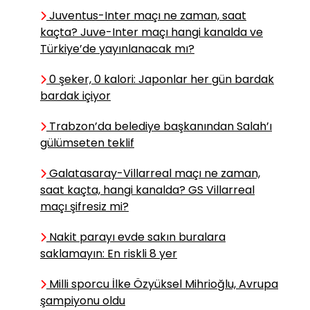
İsimlerini Biliyor
Juventus-Inter maçı ne zaman, saat
Muyuz?
kaçta? Juve-Inter maçı hangi kanalda ve
Türkiye’de yayınlanacak mı?
Zafer İŞERİ
0 şeker, 0 kalori: Japonlar her gün bardak
Sandık mı üstündür,
bardak içiyor
mahkeme mi?
Trabzon’da belediye başkanından Salah’ı
gülümseten teklif
Burak EVCİ
Galatasaray-Villarreal maçı ne zaman,
Terörsüz Türkiye
saat kaçta, hangi kanalda? GS Villarreal
İdeali
maçı şifresiz mi?
Nakit parayı evde sakın buralara
Mehmet Arif ÖNALAN
saklamayın: En riskli 8 yer
Röportaj Kayboldu, Capsler
Milli sporcu İlke Özyüksel Mihrioğlu, Avrupa
Kazandı
şampiyonu oldu