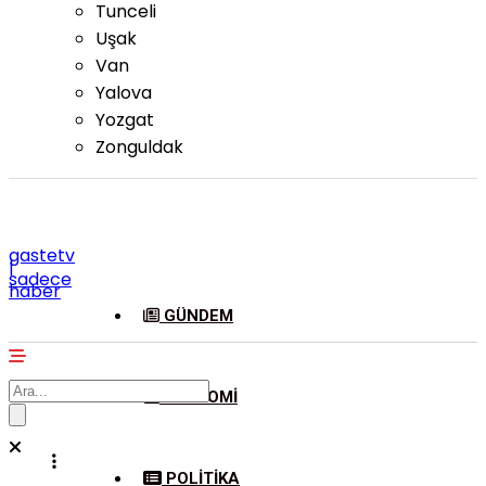
Tunceli
Uşak
Van
Yalova
Yozgat
Zonguldak
gastetv
|
sadece
haber
GÜNDEM
EKONOMI
POLITIKA