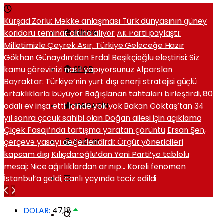
Kürşad Zorlu: Mekke anlaşması Türk dünyasının güney
koridoru teminat altına alıyor
AK Parti paylaştı:
DÜNYA
Milletimizle Çeyrek Asır, Türkiye Geleceğe Hazır
Gökhan Günaydın’dan Erdal Beşikçioğlu eleştirisi: Siz
kamu görevinizi nasıl yapıyorsunuz
Alparslan
SPOR
Bayraktar: Türkiye’nin yurt dışı enerji stratejisi güçlü
ortaklıklarla büyüyor
Bağışlanan tahtaları birleştirdi, 80
odalı ev inşa etti: İçinde yok yok
Bakan Göktaş’tan 34
MAGAZIN
yıl sonra çocuk sahibi olan Doğan ailesi için açıklama
Çiçek Pasajı’nda tartışma yaratan görüntü
Ersan Şen,
çerçeve yasayı değerlendirdi: Örgüt yöneticileri
SAĞLIK
kapsam dışı
Kılıçdaroğlu’dan Yeni Parti’ye tablolu
mesaj: Nice ağırlıklardan arınıp…
Koreli fenomen
İstanbul’a geldi, canlı yayında taciz edildi
DOLAR:
47,18