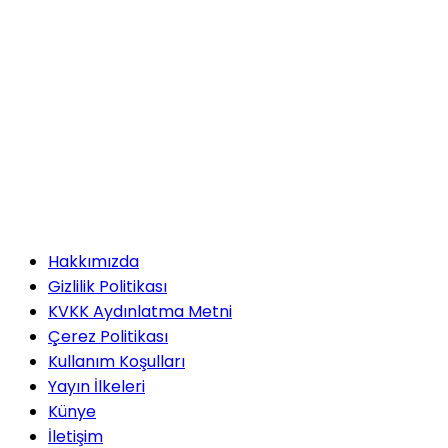
Ödenir?
Reşat Şahin ÖZTÜRK
2025–2026 Döneminde
Türkiye Siyaseti ve
Uluslararası Sistem
Serhat DOĞAN
Hakkımızda
Maduro'nun
Gizlilik Politikası
Terliği
KVKK Aydınlatma Metni
Çerez Politikası
Kullanım Koşulları
Serpil ÇINAR
Yayın İlkeleri
Kirada Yeni Dönem: Ev
Künye
Sahipleri Mahkeme Yolunda
İletişim